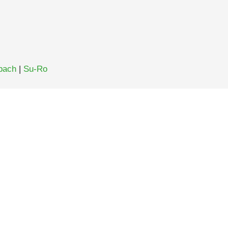
bach
|
Su-Ro