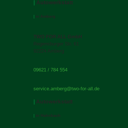
|
Autowerkstatt
|
in Amberg
TWO FOR ALL GmbH
Regensburger Str. 61
92224 Amberg
09621 / 784 554
service.amberg@two-for-all.de
|
Autowerkstatt
|
in Hahnbach