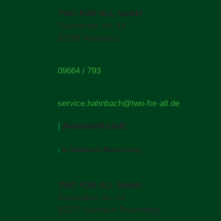
TWO FOR ALL GmbH
Sulzbacher Str. 16
92256 Hahnbach
09664 / 793
service.hahnbach@two-for-all.de
|
Autowerkstatt
|
in Sulzbach-Rosenberg
TWO FOR ALL GmbH
Bayreuther Str. 24
92237 Sulzbach-Rosenberg