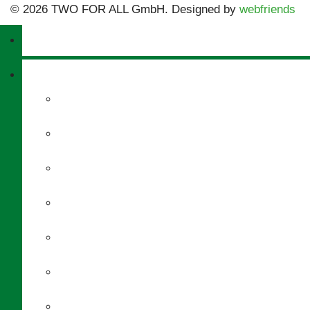
© 2026 TWO FOR ALL GmbH. Designed by
webfriends
Home
Werkstatt
Achsvermessung
Airbag
Anhänger-Reparatur
Anschlußgarantie
Auspuff
Autoglas
Automatik-Getriebe-Spülung