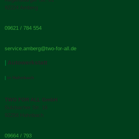
92224 Amberg
09621 / 784 554
service.amberg@two-for-all.de
|
Autowerkstatt
|
in Hahnbach
TWO FOR ALL GmbH
Sulzbacher Str. 16
92256 Hahnbach
09664 / 793