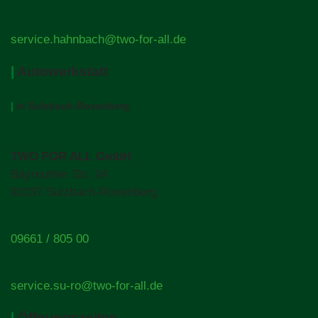
service.hahnbach@two-for-all.de
|
Autowerkstatt
|
in Sulzbach-Rosenberg
TWO FOR ALL GmbH
Bayreuther Str. 24
92237 Sulzbach-Rosenberg
09661 / 805 00
service.su-ro@two-for-all.de
|
Öffnungszeiten